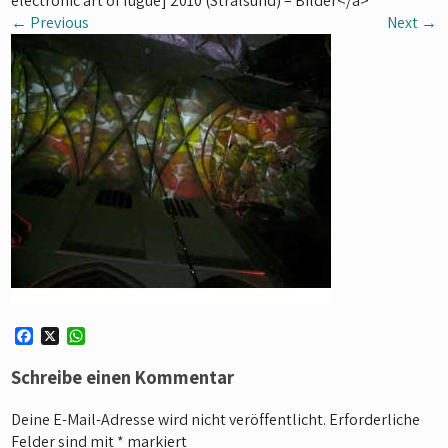
electronic art of fugue] 2010 (Stralsund) – Bilder</a>
←
Previous
Next
→
F
X
W
a
h
c
a
Schreibe einen Kommentar
e
t
b
s
Deine E-Mail-Adresse wird nicht veröffentlicht.
Erforderliche
o
A
Felder sind mit
*
markiert
o
p