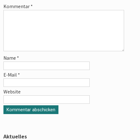
k
p
Kommentar
*
Name
*
E-Mail
*
Website
Aktuelles