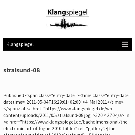
Skip
to
content
Klangspiegel
stralsund-08
Published <span class="entry-date"><time class="entry-date"
datetime="2011-05-04T16:29:01+02:00">4. Mai 2011</time>
</span> at <a href="https://www.klangspiegel.de/wp-
content/uploads/2011/05/stralsund-08.jpg">320 × 270</a> in
<a href="https://www.klangspiegel.de/bachdimensional/the-
electronic-art-of-fugue-2010-bilder" rel="gallery">[the