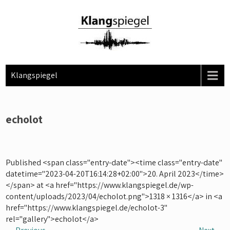
Skip
to
content
Klangspiegel
echolot
Published <span class="entry-date"><time class="entry-date"
datetime="2023-04-20T16:14:28+02:00">20. April 2023</time>
</span> at <a href="https://www.klangspiegel.de/wp-
content/uploads/2023/04/echolot.png">1318 × 1316</a> in <a
href="https://www.klangspiegel.de/echolot-3"
rel="gallery">echolot</a>