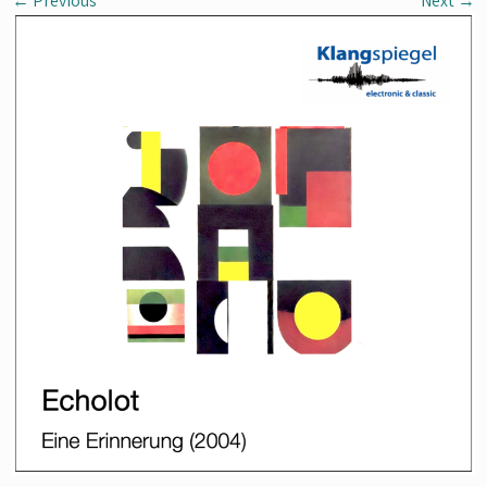
←
Previous
Next
→