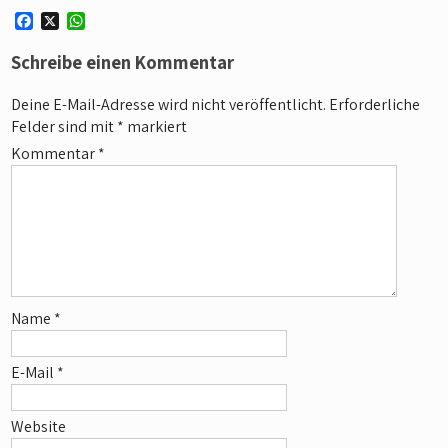
F
X
W
a
h
c
a
Schreibe einen Kommentar
e
t
b
s
Deine E-Mail-Adresse wird nicht veröffentlicht.
Erforderliche
o
A
Felder sind mit
*
markiert
o
p
k
p
Kommentar
*
Name
*
E-Mail
*
Website