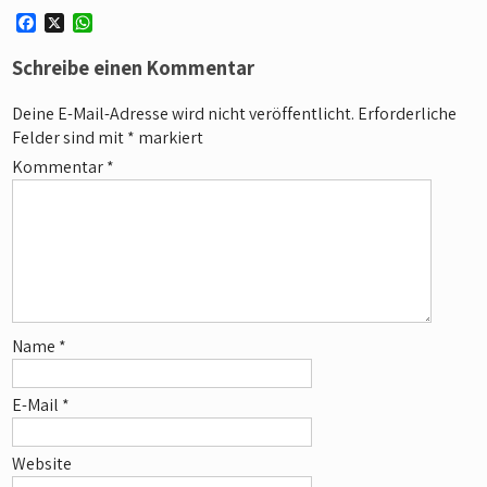
F
X
W
a
h
c
a
Schreibe einen Kommentar
e
t
b
s
Deine E-Mail-Adresse wird nicht veröffentlicht.
Erforderliche
o
A
Felder sind mit
*
markiert
o
p
k
p
Kommentar
*
Name
*
E-Mail
*
Website