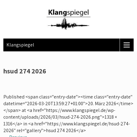
Skip
to
content
Klangspiegel
hsud 274 2026
Published <span class="entry-date"><time class="entry-date"
datetime="2026-03-20T13:59:27+01:00">20. März 2026</time>
</span> at <a href="https://www.klangspiegel.de/wp-
content/uploads/2026/03/hsud-274-2026.png">1318 ×
1316</a> in <a href="https://www.klangspiegel.de/hsud-274-
2026" rel="gallery">hsud 274 2026</a>