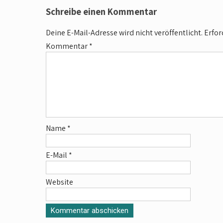
c
a
Schreibe einen Kommentar
e
t
b
s
Deine E-Mail-Adresse wird nicht veröffentlicht.
Erfor
o
A
o
p
Kommentar
*
k
p
Name
*
E-Mail
*
Website