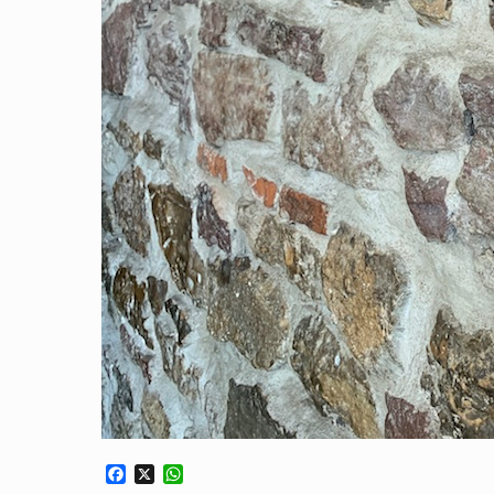
F
X
W
a
h