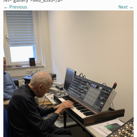
rel="gallery">IMG_8593</a>
←
Previous
Next
→