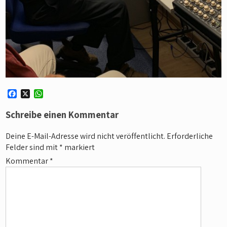
F
X
W
a
h
c
a
Schreibe einen Kommentar
e
t
b
s
Deine E-Mail-Adresse wird nicht veröffentlicht.
Erforderliche
o
A
Felder sind mit
*
markiert
o
p
k
p
Kommentar
*