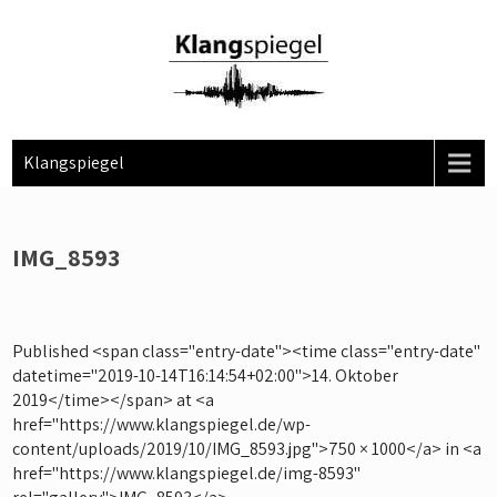
Skip
to
content
Klangspiegel
IMG_8593
Published <span class="entry-date"><time class="entry-date"
datetime="2019-10-14T16:14:54+02:00">14. Oktober
2019</time></span> at <a
href="https://www.klangspiegel.de/wp-
content/uploads/2019/10/IMG_8593.jpg">750 × 1000</a> in <a
href="https://www.klangspiegel.de/img-8593"