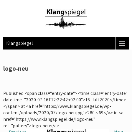
Skip
to
content
Klangspiegel
logo-neu
Published <span class="entry-date"><time class="entry-date"
datetime="2020-07-16T12:22:42+02:00">16. Juli 2020</time>
</span> at <a href="https://www.klangspiegel.de/wp-
content/uploads/2020/07/logo-neu.jpg">280 × 69</a> in <a
href="https://www.klangspiegel.de/logo-neu"
rel="gallery">logo-neu</a>