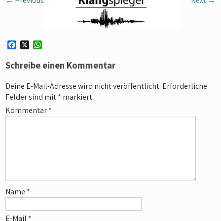
←
Previous
Next
→
F
X
W
a
h
c
a
Schreibe einen Kommentar
e
t
b
s
Deine E-Mail-Adresse wird nicht veröffentlicht.
Erforderliche
o
A
Felder sind mit
*
markiert
o
p
k
p
Kommentar
*
Name
*
E-Mail
*