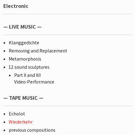
b
s
Electronic
o
A
o
p
k
p
— LIVE MUSIC —
Klanggedichte
Removing and Replacement
Metamorphosis
12 sound sculptures
Part X and XII
Video-Performance
— TAPE MUSIC —
Echolot
Wiederkehr
previous compositions